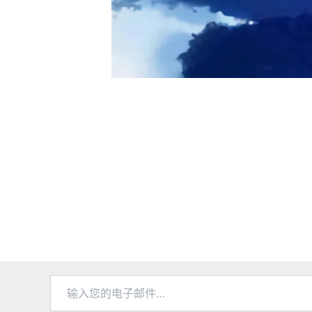
输
入
您