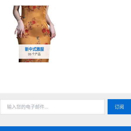
新中式雅服
35 个产品
输
订阅
入
您
的
电
子