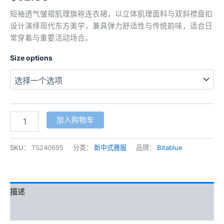
短袖透气皱褶肌理旗袍连衣裙，以立体肌理面料与双斜襟盘扣
设计演绎现代东方美学，兼具弹力舒适性与传统韵味，适合日
常穿着与重要活动场合。
Size options
典
加入购物车
雅
透
气
SKU：
TS240695
分类：
新中式雅服
品牌：
Bitablue
皱
褶
肌
理
描述
面
料
其他信息
弹