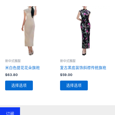
多
有
种
多
变
种
体。
变
可
体。
在
可
产
在
品
产
页
品
面
页
新中式雅服
新中式雅服
上
面
米白色提花花朵旗袍
复古黑底装饰斜襟传统旗袍
选
上
$
63.80
$
59.00
择
选
本
本
这
择
选择选项
选择选项
产
产
些
这
品
品
选
些
有
有
项
选
多
多
项
种
种
订阅