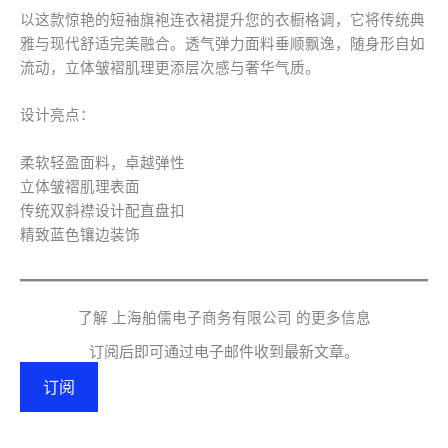
力
以这款惊艳的短袖旗袍连衣裙提升您的衣橱格调，它将传统典
舒
适
雅与现代舒适完美融合。透气弹力面料垂顺飘逸，随身形自如
短
流动，立体皱褶肌理更添层次感与奢华气质。
袖
旗
设计亮点：
袍
数
柔软轻盈面料，卓越弹性
量
立体皱褶肌理表面
传统双斜襟设计配直盘扣
精致蓝色镶边装饰
了解 上海舶儒电子商务有限公司 的更多信息
订阅后即可通过电子邮件收到最新文章。
订阅