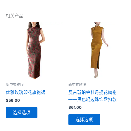
相关产品
新中式雅服
新中式雅服
优雅玫瑰印花旗袍裙
复古琥珀金牡丹提花旗袍
——黑色辊边珠饰盘扣款
$
56.00
$
61.00
本
选择选项
产
本
选择选项
品
产
有
品