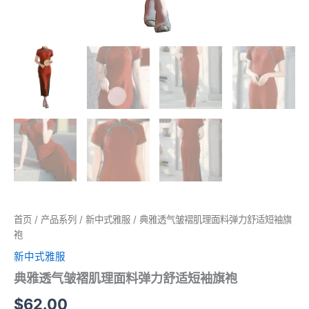
首页
/
产品系列
/
新中式雅服
/ 典雅透气皱褶肌理面料弹力舒适短袖旗
袍
新中式雅服
典雅透气皱褶肌理面料弹力舒适短袖旗袍
$
62.00