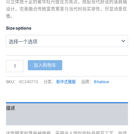
以立体感十足的奢华牡丹提花为亮点，搭配现代舒适的落肩袖
设计，完美融合传统富贵寓意与当代时尚实穿性，尽显诗意优
雅。
Size options
奢
加入购物车
华
牡
丹
SKU：
XC240713
分类：
新中式雅服
品牌：
Bitablue
提
花
落
肩
描述
袖
旗
其他信息
袍
数
这款精美的落肩袖旗袍，采用令人惊叹的牡丹提花工艺，创造