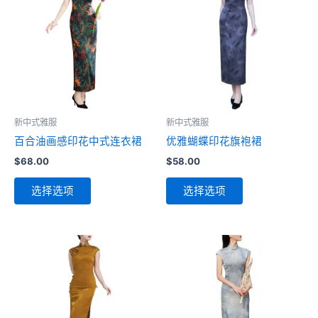
新中式雅服
新中式雅服
百合油画感印花中式连衣裙
优雅蝴蝶印花旗袍裙
$
68.00
$
58.00
本
本
选择选项
选择选项
产
产
品
品
有
有
多
多
种
种
变
变
体。
体。
可
可