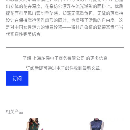
量
出立体的花卉深度，花朵仿佛漂浮在流光溢彩的面料上。优质
提花面料呈现出奢华垂坠感，却毫无沉重负担。无缝的落肩袖
设计在保持旗袍优雅廓形的同时，也增强了活动的自由度。这
是对中国女性魅力的诗意诠释——将牡丹象征的繁荣富贵与当
代实穿性完美结合。
了解 上海舶儒电子商务有限公司 的更多信息
订阅后即可通过电子邮件收到最新文章。
订阅
相关产品