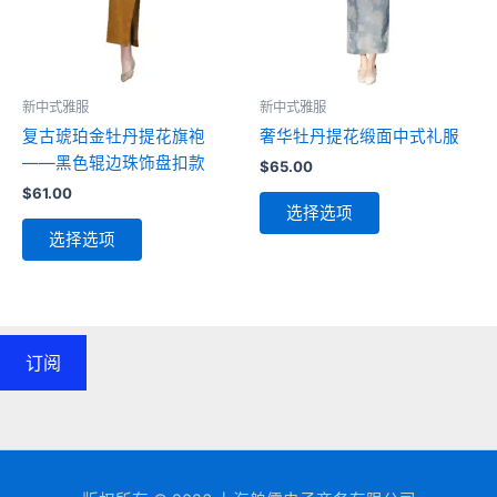
在
在
产
产
品
品
页
页
新中式雅服
新中式雅服
面
面
复古琥珀金牡丹提花旗袍
奢华牡丹提花缎面中式礼服
上
上
——黑色辊边珠饰盘扣款
$
65.00
选
选
$
61.00
本
择
择
选择选项
本
产
这
这
选择选项
产
品
些
些
品
有
选
选
有
多
项
项
多
种
种
变
订阅
变
体。
体。
可
可
在
在
产
产
品