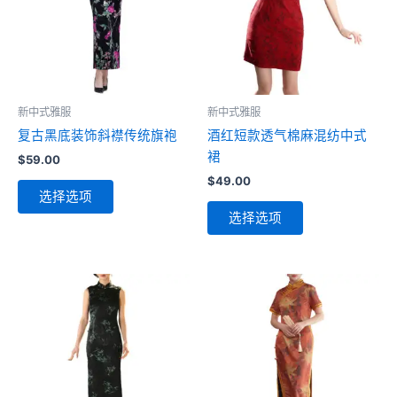
新中式雅服
新中式雅服
复古黑底装饰斜襟传统旗袍
酒红短款透气棉麻混纺中式
裙
$
59.00
$
49.00
本
选择选项
产
本
选择选项
品
产
有
品
多
有
种
多
变
种
体。
变
可
体。
在
可
产
在