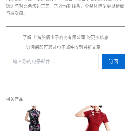
镶边与对比色滚边工艺，巧妙勾勒线条，令整体造型更显精致
与层次感。
了解 上海舶儒电子商务有限公司 的更多信息
订阅后即可通过电子邮件收到最新文章。
输
订阅
入
您
的
电
子
邮
件…
相关产品