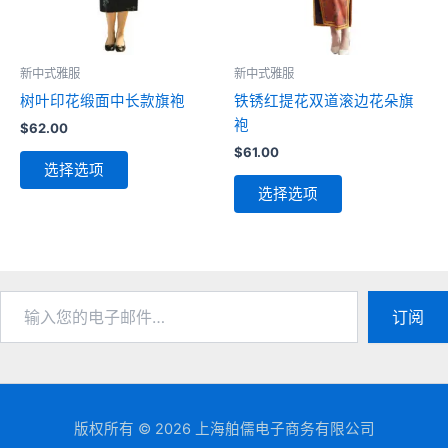
品
产
页
品
面
页
新中式雅服
新中式雅服
上
面
树叶印花缎面中长款旗袍
铁锈红提花双道滚边花朵旗
选
上
袍
$
62.00
择
选
$
61.00
本
这
择
选择选项
产
本
些
这
选择选项
品
产
选
些
有
品
项
选
多
有
项
种
多
变
种
输
订阅
入
体。
变
您
可
体。
的
在
可
电
产
在
子
品
产
邮
版权所有 © 2026 上海舶儒电子商务有限公司
件…
页
品