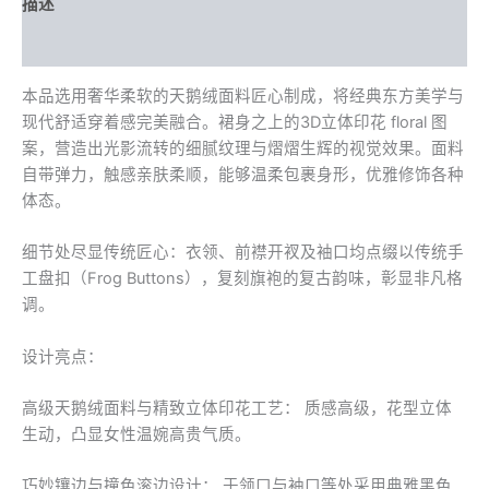
描述
旗
袍
其他信息
连
衣
本品选用奢华柔软的天鹅绒面料匠心制成，将经典东方美学与
裙
数
现代舒适穿着感完美融合。裙身之上的3D立体印花 floral 图
量
案，营造出光影流转的细腻纹理与熠熠生辉的视觉效果。面料
自带弹力，触感亲肤柔顺，能够温柔包裹身形，优雅修饰各种
体态。
细节处尽显传统匠心：衣领、前襟开衩及袖口均点缀以传统手
工盘扣（Frog Buttons），复刻旗袍的复古韵味，彰显非凡格
调。
设计亮点：
高级天鹅绒面料与精致立体印花工艺： 质感高级，花型立体
生动，凸显女性温婉高贵气质。
巧妙镶边与撞色滚边设计： 于领口与袖口等处采用典雅黑色