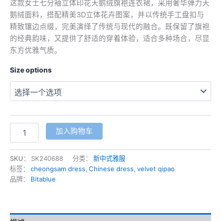
这款女士七分袖立体印花天鹅绒旗袍连衣裙，采用奢华弹力天
鹅绒面料，搭配精美3D立体花卉图案，并以传统手工盘扣与
精致镶边点缀，完美演绎了传统与现代的融合。既保留了旗袍
的经典韵味，又提供了舒适的穿着体验，适合多种场合，尽显
东方优雅气质。
Size options
七
加入购物车
分
袖
立
SKU：
SK240688
分类：
新中式雅服
体
标签：
cheongsam dress
,
Chinese dress
,
velvet qipao
印
品牌：
Bitablue
花
天
鹅
绒