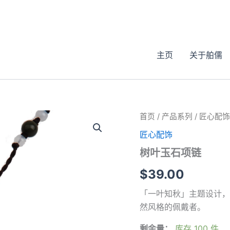
主页
关于舶儒
首页
/
产品系列
/
匠心配饰
匠心配饰
树叶玉石项链
$
39.00
「一叶知秋」主题设计，
然风格的佩戴者。
剩余量：
库存 100 件