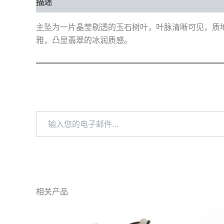
描述
其他信息
主坠为一片晶莹剔透的玉石树叶，叶脉清晰可见，质
雅，凸显翡翠的冰润质感。
输
入
您
的
电
子
邮
件…
相关产品