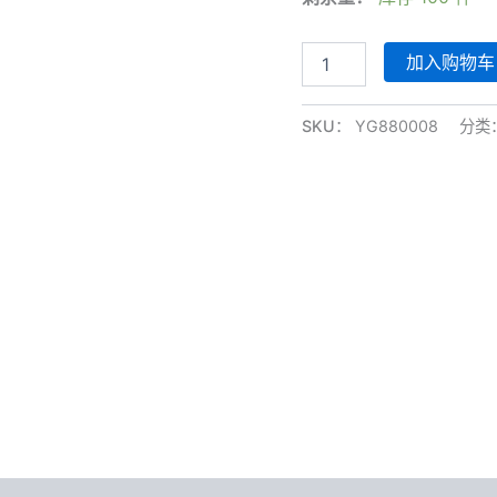
树
加入购物车
叶
玉
石
SKU：
YG880008
分类
项
链
数
量