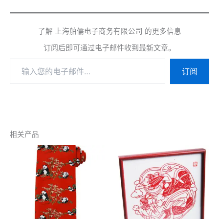
了解 上海舶儒电子商务有限公司 的更多信息
订阅后即可通过电子邮件收到最新文章。
输
订阅
入
您
的
电
子
邮
件…
相关产品