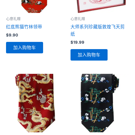
心意礼赠
心意礼赠
红底熊猫竹林领带
大师系列珍藏版敦煌飞天剪
纸
$
9.90
$
19.99
加入购物车
加入购物车