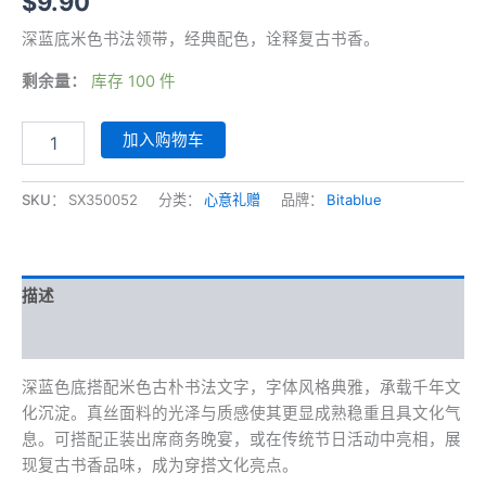
$
9.90
深蓝底米色书法领带，经典配色，诠释复古书香。
剩余量：
库存 100 件
深
加入购物车
蓝
底
米
SKU：
SX350052
分类：
心意礼赠
品牌：
Bitablue
色
篆
字
书
描述
法
领
其他信息
带
数
深蓝色底搭配米色古朴书法文字，字体风格典雅，承载千年文
量
化沉淀。真丝面料的光泽与质感使其更显成熟稳重且具文化气
息。可搭配正装出席商务晚宴，或在传统节日活动中亮相，展
现复古书香品味，成为穿搭文化亮点。