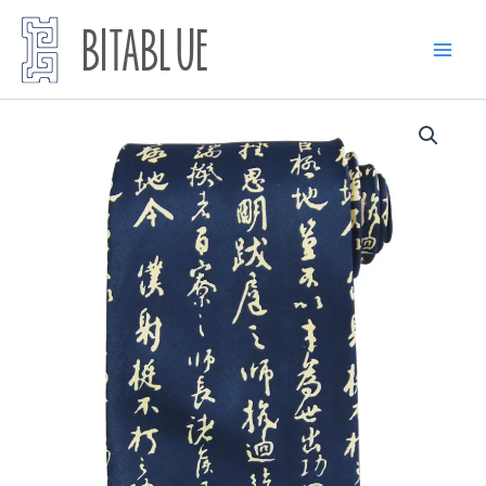
跳
至
内
容