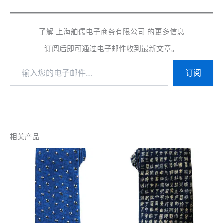
了解 上海舶儒电子商务有限公司 的更多信息
订阅后即可通过电子邮件收到最新文章。
输
订阅
入
您
的
电
子
邮
件…
相关产品