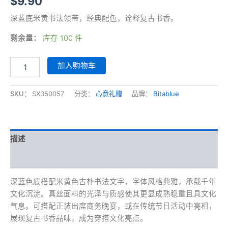
$
9.90
深蓝底米黄书法领带，经典配色，诠释复古书香。
剩余量：
库存 100 件
深
加入购物车
蓝
底
米
SKU：
SX350057
分类：
心意礼赠
品牌：
Bitablue
黄
书
法
领
描述
带
数
其他信息
量
深蓝色底搭配米黄色古朴书法文字，字体风格典雅，承载千年
文化沉淀。真丝面料的光泽与质感使其更显成熟稳重且具文化
气息。可搭配正装出席商务晚宴，或在传统节日活动中亮相，
展现复古书香品味，成为穿搭文化亮点。