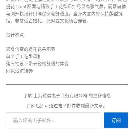
提花 floral 图案与精致手工花型盘扣尽显高雅气质，而落肩袖
与侧开衩设计则确保穿着舒适度。全身内置内衬保持版型挺
括，非常适合婚礼、派对或文化场合穿着。
设计亮点：
通身含蓄的提花花朵图案
单个手工花型盘扣
落肩袖设计带来轻松舒适的体验
同色滚边镶饰
了解 上海舶儒电子商务有限公司 的更多信息
订阅后即可通过电子邮件收到最新文章。
输
订阅
入
您
的