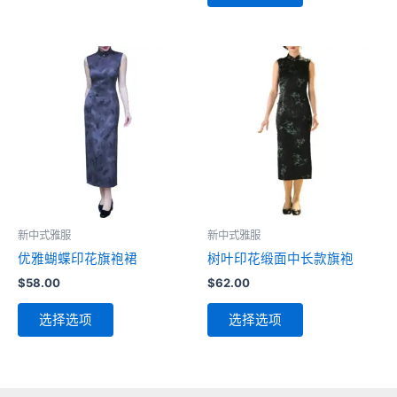
有
品
多
有
种
多
变
种
体。
变
可
体。
在
可
产
在
品
产
页
品
面
页
新中式雅服
新中式雅服
上
面
优雅蝴蝶印花旗袍裙
树叶印花缎面中长款旗袍
选
上
$
58.00
$
62.00
择
选
本
本
这
择
选择选项
选择选项
产
产
些
这
品
品
选
些
有
有
项
选
多
多