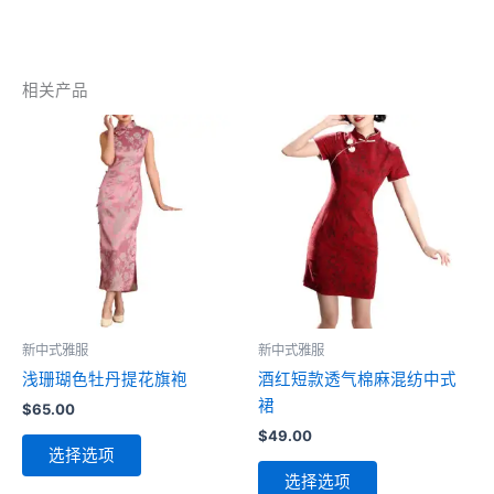
电
子
邮
件…
相关产品
新中式雅服
新中式雅服
浅珊瑚色牡丹提花旗袍
酒红短款透气棉麻混纺中式
裙
$
65.00
$
49.00
本
选择选项
产
本
选择选项
品
产