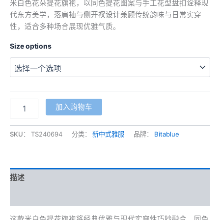
米白色花朵提花旗袍，以同色提花图案与手工花型盘扣诠释现
代东方美学，落肩袖与侧开衩设计兼顾传统韵味与日常实穿
性，适合多种场合展现优雅气质。
Size options
米
加入购物车
白
色
提
SKU：
TS240694
分类：
新中式雅服
品牌：
Bitablue
花
花
朵
旗
描述
袍
数
其他信息
量
这款米白色提花旗袍将经典优雅与现代实穿性巧妙融合。同色