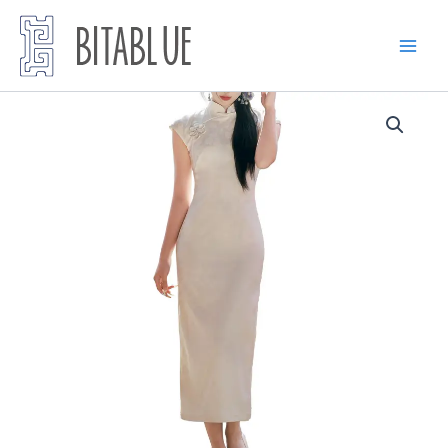
跳
至
内
容