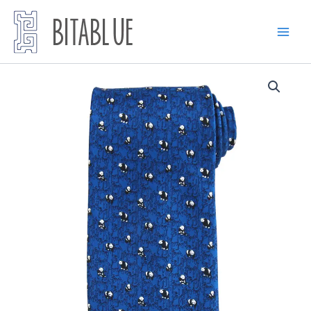
跳
至
内
容