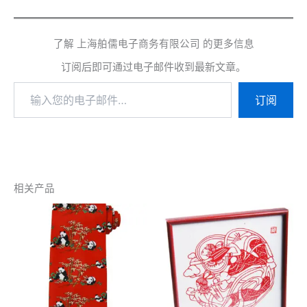
了解 上海舶儒电子商务有限公司 的更多信息
订阅后即可通过电子邮件收到最新文章。
输
订阅
入
您
的
电
子
邮
件…
相关产品