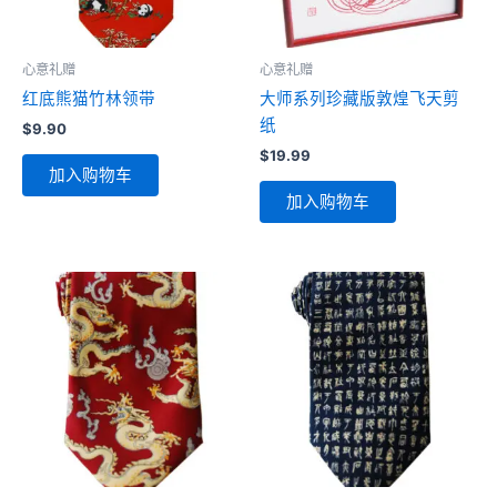
心意礼赠
心意礼赠
红底熊猫竹林领带
大师系列珍藏版敦煌飞天剪
纸
$
9.90
$
19.99
加入购物车
加入购物车