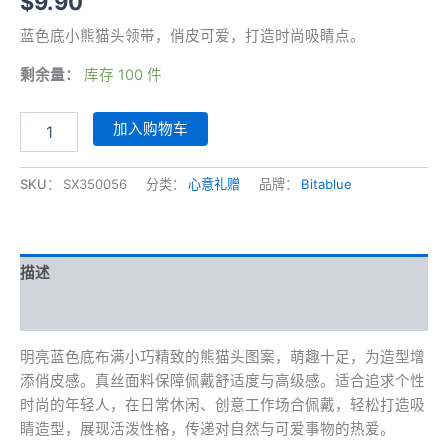
$
9.90
蓝色底小熊猫头领带，俏皮可爱，打造时尚吸睛点。
剩余量：
库存 100 件
蓝
加入购物车
色
底
小
SKU：
SX350056
分类：
心意礼赠
品牌：
Bitablue
熊
猫
头
领
描述
带
数
其他信息
量
明亮蓝色底布满小巧精致的熊猫头图案，萌趣十足，为造型增
添俏皮感。真丝面料保障佩戴舒适度与高级感。适合追求个性
时尚的年轻人，在日常休闲、创意工作场合佩戴，轻松打造吸
睛造型，展现活泼性格，传递对自然与可爱事物的热爱。