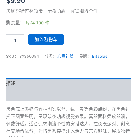
$
9.90
黑底熊猫竹林领带，暗夜萌趣，解锁潮流个性。
剩余量：
库存 100 件
黑
加入购物车
底
熊
猫
SKU：
SX350054
分类：
心意礼赠
品牌：
Bitablue
竹
林
领
带
描述
数
量
其他信息
黑色底上熊猫与竹林图案以蓝、绿、黄等色彩点缀，在黑色衬
托下图案鲜明，呈现暗夜萌趣视觉效果。真丝面料柔软丝滑，
佩戴舒适。适合追求潮流个性的穿搭达人，在夜晚派对、创意
社交场合佩戴，为暗黑系穿搭注入活力与东方趣味，展现独特