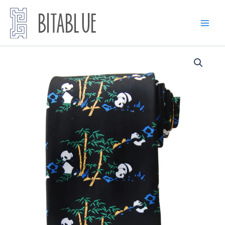
跳
至
内
容