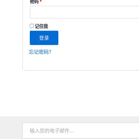
必
密码
*
填
记住我
登录
忘记密码？
输
入
您