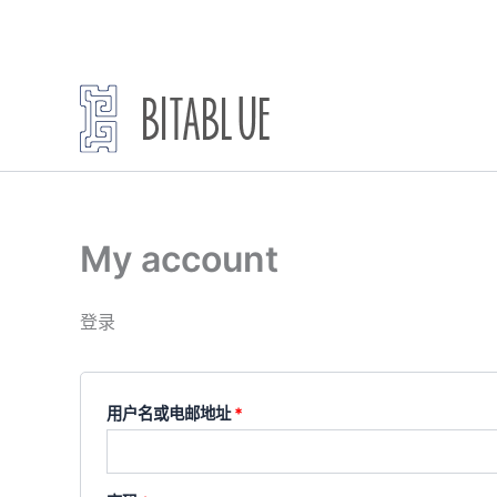
跳
至
内
容
My account
登录
必
用户名或电邮地址
*
填